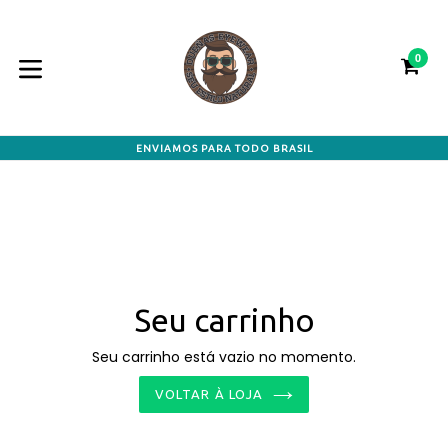
Pular
para
o
0
CA
CA
conteúdo
expandir/colapsar
ENVIAMOS PARA TODO BRASIL
Seu carrinho
Seu carrinho está vazio no momento.
VOLTAR À LOJA